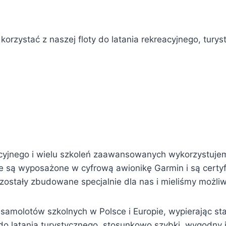
orzystać z naszej floty do latania rekreacyjnego, turys
acyjnego i wielu szkoleń zaawansowanych wykorzystuj
ie są wyposażone w cyfrową awionikę Garmin i są certy
ostały zbudowane specjalnie dla nas i mieliśmy możliw
molotów szkolnych w Polsce i Europie, wypierając star
do latania turystycznego, stosunkowo szybki, wygodny 