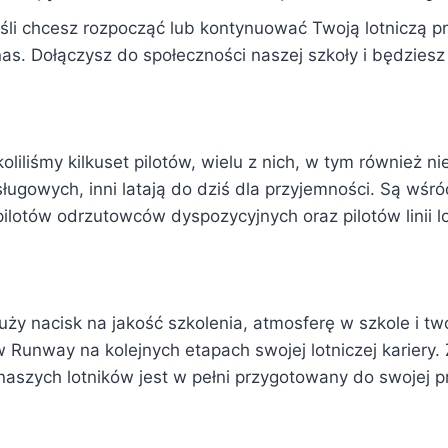
Jeśli chcesz rozpocząć lub kontynuować Twoją lotniczą 
nas. Dołączysz do społeczności naszej szkoły i będzies
iliśmy kilkuset pilotów, wielu z nich, w tym również nie
usługowych, inni latają do dziś dla przyjemności. Są wśró
 pilotów odrzutowców dyspozycyjnych oraz pilotów linii l
uży nacisk na jakość szkolenia, atmosferę w szkole i two
w Runway na kolejnych etapach swojej lotniczej kariery.
 naszych lotników jest w pełni przygotowany do swojej p