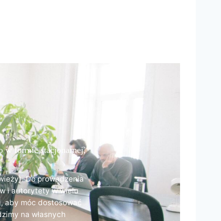
 w formie stacjonarnej,
 wieży). Do prowadzenia
w i autorytety w wielu
ej, aby móc dostosować
dzimy na własnych