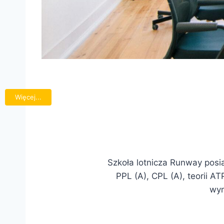
Więcej...
Szkoła lotnicza Runway posia
PPL (A), CPL (A), teorii AT
wym