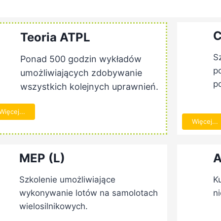
C
Teoria ATPL
S
Ponad 500 godzin wykładów
p
umożliwiających zdobywanie
p
wszystkich kolejnych uprawnień.
Więcej...
Więcej...
MEP (L)
A
Szkolenie umożliwiające
Ku
wykonywanie lotów na samolotach
ni
wielosilnikowych.