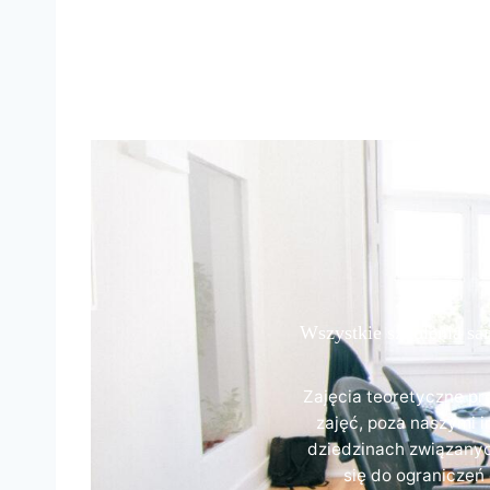
Wszystkie szkolenia sa
Zajęcia teoretyczne pr
zajęć, poza naszymi i
dziedzinach związanyc
się do ogranicze