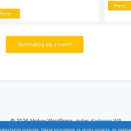
Więcej...
Więcej...
Skontaktuj się z nami!
© 2026 Motyw WordPress, autor:
Kadence WP
 najwyższym poziomie. Dalsze korzystanie ze strony oznacza, że zgadzas